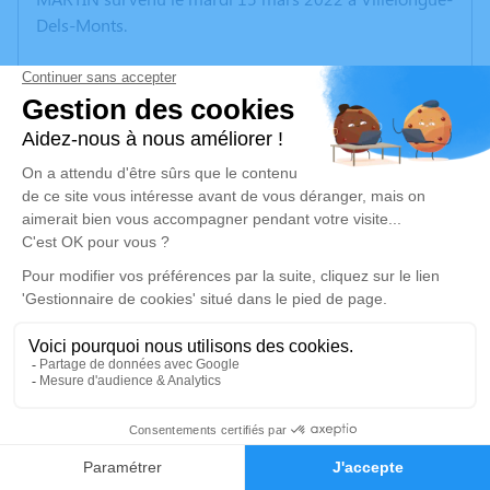
Dels-Monts.
Nous vous invitons à utiliser cet espace pour laisser
vos condoléances, partager des photos souvenirs, une
anecdote ou exprimer vos pensées à travers des
poèmes ou des textes. Cet endroit est un lieu
d'expression dédié à honorer la mémoire d’Alphonsine
Andrée Thérèse MARTIN.
Un service de plantation d’arbre hommage est
disponible ici
.
Je rends hommage
Cérémonie religieuse
2
mardi 22 mars 2022 à 10h30
Ofc de Canet-en-Roussillon
Faire-part
Hommages
196 Avenue de Perpignan