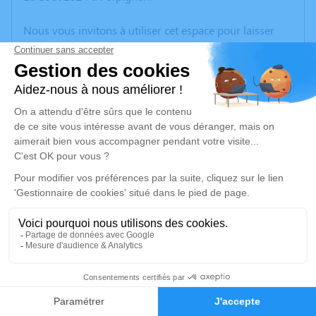
Nous vous invitons à utiliser cet espace pour laisser
vos condoléances, partager des photos souvenirs, une
anecdote ou exprimer vos pensées à travers des
poèmes ou des textes. Cet endroit est un lieu
d'expression dédié à honorer la mémoire d’André
MATEU.
Un service de plantation d’arbre hommage est
disponible ici
.
Je rends hommage
Cérémonie civile
lundi 12 août 2024 à 16h30
2
Crématorium de Canet-en-Roussillon
196 Avenue de Perpignan
Faire-part
Hommages
66140 Canet-en-Roussillon