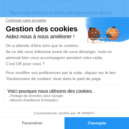
Nous vous invitons à utiliser cet espace pour laisser
vos condoléances, partager des photos souvenirs, une
anecdote ou exprimer vos pensées à travers des
poèmes ou des textes. Cet endroit est un lieu
d'expression dédié à honorer la mémoire de Bruno
Marcelin Henri HELLEU.
Un service de plantation d’arbre hommage est
disponible ici
.
Je rends hommage
Cérémonie civile
lundi 30 mai 2022 à 10h30
27
Crématorium de Canet-en-Roussillon
196 Avenue de Perpignan
Faire-part
Hommages
66140 Canet-en-Roussillon