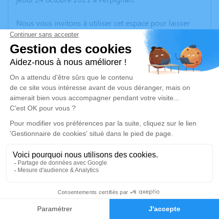
Nous vous invitons à utiliser cet espace pour laisser
vos condoléances, partager des photos souvenirs, une
anecdote ou exprimer vos pensées à travers des
poèmes ou des textes. Cet endroit est un lieu
d'expression dédié à honorer la mémoire de Christiane
LARDON.
Un service de plantation d’arbre hommage est
disponible ici
.
Je rends hommage
Cérémonie religieuse
mardi 19 octobre 2021 à 10h30
22
Église de Palau-Del-Vidre
66690 Palau-Del-Vidre
Faire-part
Hommages