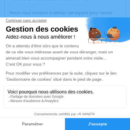
Nous vous invitons à utiliser cet espace pour laisser
vos condoléances, partager des photos souvenirs, une
anecdote ou exprimer vos pensées à travers des
poèmes ou des textes. Cet endroit est un lieu
d'expression dédié à honorer la mémoire de Christine
CARRENO.
Un service de plantation d’arbre hommage est
disponible ici
.
Je rends hommage
Cérémonie religieuse
mardi 30 août 2022 à 15h00
33
Église de Palau-Del-Vidre
66690 Palau-Del-Vidre
Faire-part
Hommages