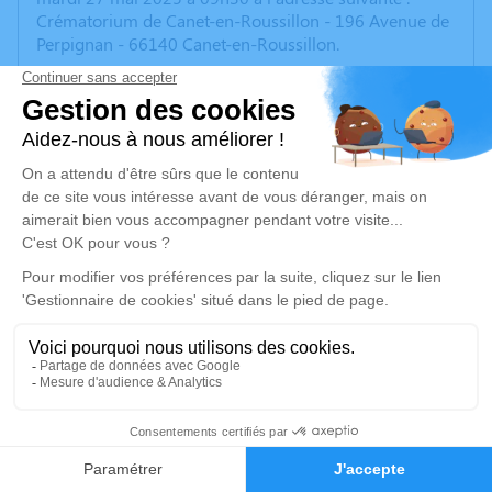
Crématorium de Canet-en-Roussillon - 196 Avenue de
Perpignan - 66140 Canet-en-Roussillon.
Nous vous invitons à utiliser cet espace pour laisser
vos condoléances, partager des photos souvenirs, une
anecdote ou exprimer vos pensées à travers des
poèmes ou des textes. Cet endroit est un lieu
d'expression dédié à honorer la mémoire de Guy
SAINTON.
Un service de plantation d’arbre hommage est
disponible ici
.
Je rends hommage
Cérémonie civile
7
mardi 27 mai 2025 à 09h30
Crématorium de Canet-en-Roussillon
Faire-part
Hommages
196 Avenue de Perpignan