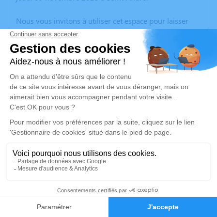
Nous vous invitons à utiliser cet espace pour laisser
vos condoléances, partager des photos souvenirs, une
anecdote ou exprimer vos pensées à travers des
poèmes ou des textes. Cet endroit est un lieu
d'expression dédié à honorer la mémoire d’Huguette
GRATIA.
Un service de plantation d’arbre hommage est
disponible ici
.
Je rends hommage
Cérémonie religieuse
lundi 13 novembre 2023 à 15h00
2
Église de Saint Andre
66690 Saint Andre
Faire-part
Hommages