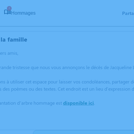
2
Part
Hommages
la famille
hers amis,
rande tristesse que nous vous annonçons le décès de Jacqueline
ns à utiliser cet espace pour laisser vos condoléances, partager
s des poèmes ou des textes. Cet endroit est un lieu d'expressio
lantation d’arbre hommage est
disponible ici
.