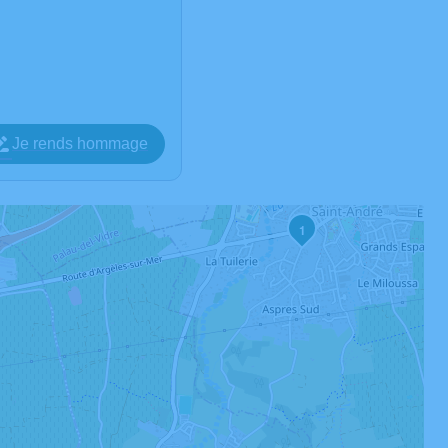
Je rends hommage
1