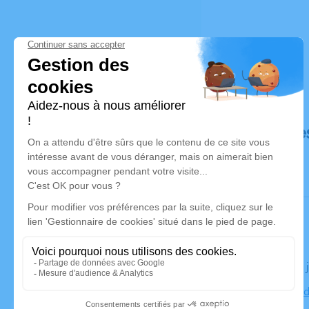
Déroulé de
Le jeudi 09
Église Sorè