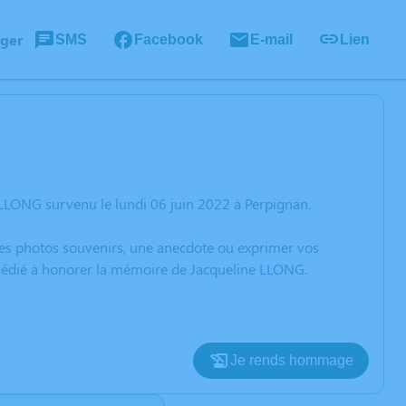
ager
SMS
Facebook
E-mail
Lien
 LLONG survenu le lundi 06 juin 2022 à Perpignan.
 des photos souvenirs, une anecdote ou exprimer vos
n dédié à honorer la mémoire de Jacqueline LLONG.
Je rends hommage