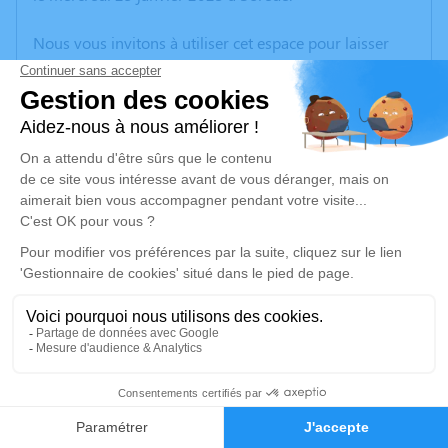
Nous vous invitons à utiliser cet espace pour laisser
vos condoléances, partager des photos souvenirs, une
anecdote ou exprimer vos pensées à travers des
poèmes ou des textes. Cet endroit est un lieu
d'expression dédié à honorer la mémoire de Jean-
Claude HOLBECQ.
Un service de plantation d’arbre hommage est
disponible ici
.
Je rends hommage
Cérémonie civile
mardi 31 janvier 2023 à 10h30
1
Crématorium de Canet-en-Roussillon
196 Avenue de Perpignan
Faire-part
Hommages
66140 Canet-en-Roussillon