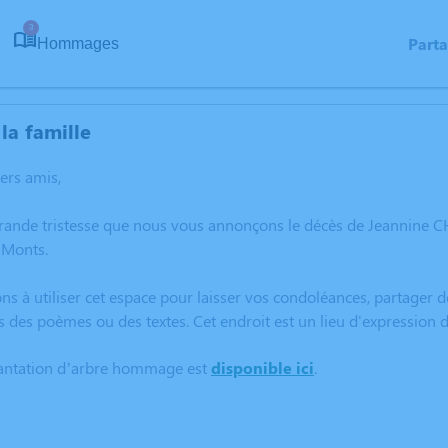
3
Part
Hommages
la famille
hers amis,
grande tristesse que nous vous annonçons le décès de Jeannine
 Monts.
ns à utiliser cet espace pour laisser vos condoléances, partager
s des poèmes ou des textes. Cet endroit est un lieu d'expressio
lantation d’arbre hommage est
disponible ici
.