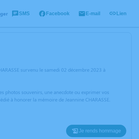
ager
SMS
Facebook
E-mail
Lien
 CHARASSE survenu le samedi 02 décembre 2023 à
 des photos souvenirs, une anecdote ou exprimer vos
n dédié à honorer la mémoire de Jeannine CHARASSE.
Je rends hommage