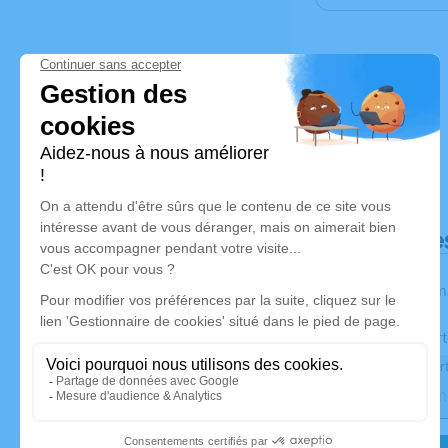
Déroulé de
Les inform
Activez une aler
Recevoir une aler