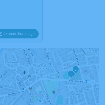
Je rends hommage
2
3