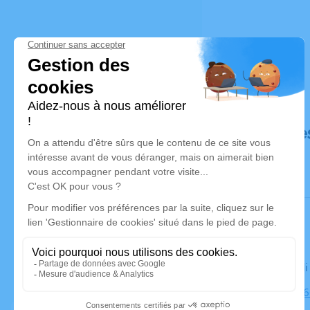
Déroulé de
Le vendred
Cimetière, 