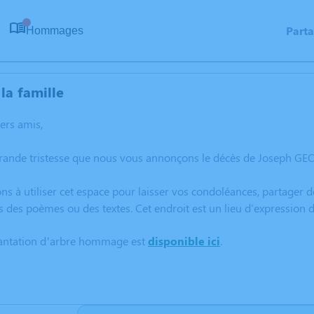
Part
Hommages
0
la famille
hers amis,
rande tristesse que nous vous annonçons le décès de Joseph GEO
ns à utiliser cet espace pour laisser vos condoléances, partager
s des poèmes ou des textes. Cet endroit est un lieu d'expressio
lantation d’arbre hommage est
disponible ici
.