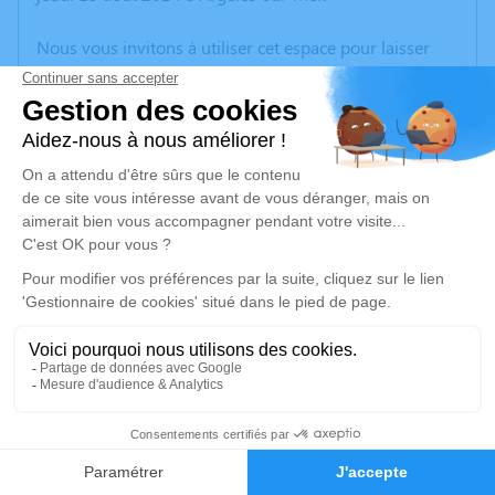
Nous vous invitons à utiliser cet espace pour laisser
vos condoléances, partager des photos souvenirs, une
anecdote ou exprimer vos pensées à travers des
poèmes ou des textes. Cet endroit est un lieu
d'expression dédié à honorer la mémoire de Josiane
PANUNZI.
Un service de plantation d’arbre hommage est
disponible ici
.
Je rends hommage
Cérémonie civile
mardi 20 août 2024 à 11h30
9
Crématorium de Canet-en-Roussillon
196 Avenue de Perpignan
Faire-part
Hommages
66140 Canet-en-Roussillon