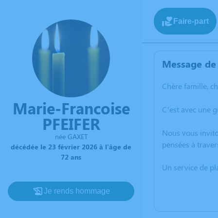
Faire-part
Message de 
Chère famille, c
Marie-Francoise
C’est avec une g
PFEIFER
Nous vous invito
née GAXET
pensées à traver
décédée le 23 février 2026 à l'âge de
72 ans
Un service de p
Je rends hommage