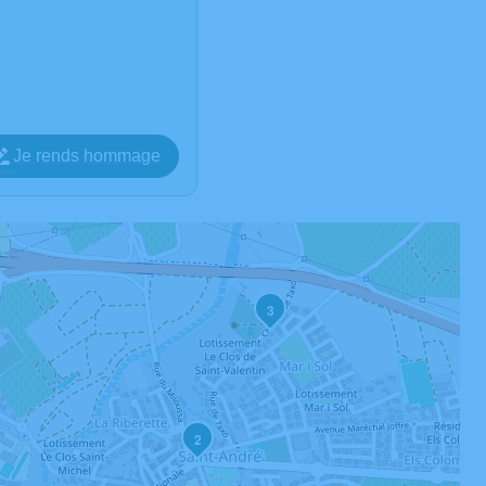
Je rends hommage
3
2