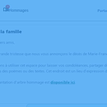
10
Part
Hommages
la famille
hers amis,
rande tristesse que nous vous annonçons le décès de Marie-Franc
ns à utiliser cet espace pour laisser vos condoléances, partager
s des poèmes ou des textes. Cet endroit est un lieu d'expression
lantation d’arbre hommage est
disponible ici
.