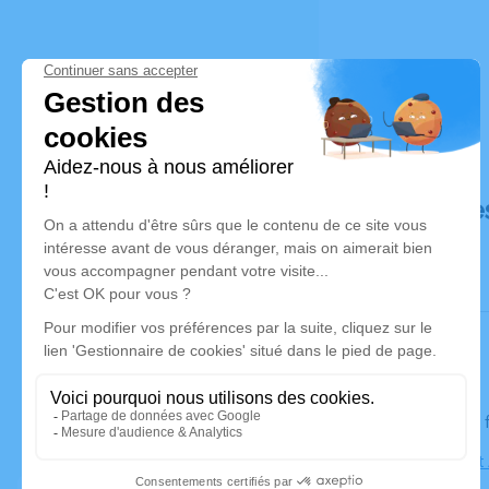
Déroulé de
Le jeudi 26
Église Sain