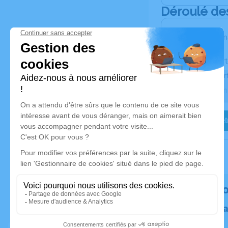
Déroulé de
Les inform
Activez une aler
Recevoir une aler
Je veux êtr
Rendez h
Plantez un 