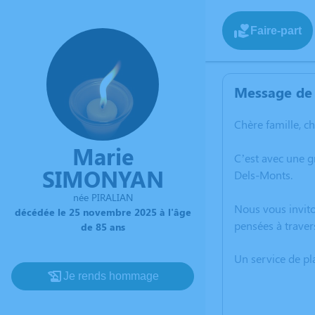
Faire-part
Message de 
Chère famille, c
Marie
C’est avec une 
SIMONYAN
Dels-Monts.
née PIRALIAN
Nous vous invito
décédée le 25 novembre 2025 à l'âge
pensées à traver
de 85 ans
Un service de p
Je rends hommage