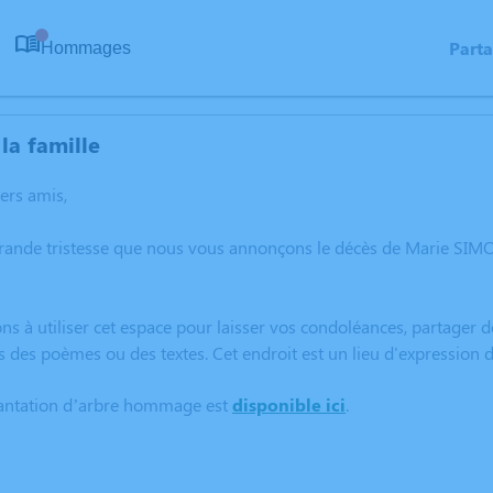
Part
Hommages
0
la famille
hers amis,
grande tristesse que nous vous annonçons le décès de Marie SI
ns à utiliser cet espace pour laisser vos condoléances, partager
s des poèmes ou des textes. Cet endroit est un lieu d'expressi
lantation d’arbre hommage est
disponible ici
.