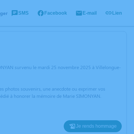
ager
SMS
Facebook
E-mail
Lien
MONYAN survenu le mardi 25 novembre 2025 à Villelongue-
 des photos souvenirs, une anecdote ou exprimer vos
on dédié à honorer la mémoire de Marie SIMONYAN.
Je rends hommage