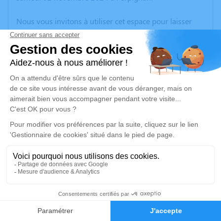
Nous vous invitons à utiliser cet espace pour laisser
vos condoléances, partager des photos souvenirs, une
anecdote ou exprimer vos pensées à travers des
poèmes ou des textes. Cet endroit est un lieu
d'expression dédié à honorer la mémoire de Martine
PAVILLON.
Un service de plantation d’arbre hommage est
disponible ici
.
Je rends hommage
Cérémonie religieuse
vendredi 08 novembre 2024 à 11h00
16
Église de Saint Andre
66690 Saint Andre
Faire-part
Hommages