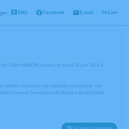
ager
SMS
Facebook
E-mail
Lien
briel Gilbert NAHON survenu le mardi 28 juin 2022 à
 des photos souvenirs, une anecdote ou exprimer vos
dédié à honorer la mémoire de Patrick Gabriel Gilbert
Je rends hommage