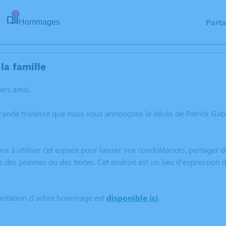
1
Part
Hommages
la famille
hers amis,
rande tristesse que nous vous annonçons le décès de Patrick Ga
ns à utiliser cet espace pour laisser vos condoléances, partager
s des poèmes ou des textes. Cet endroit est un lieu d'expression 
lantation d’arbre hommage est
disponible ici
.