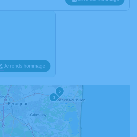
Je rends hommage
2
3