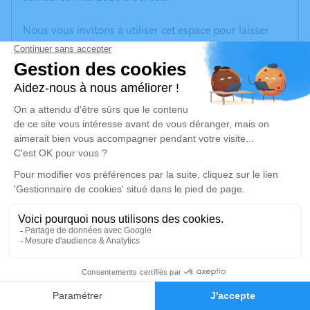
Nous vous invitons à utiliser cet espace pour laisser
vos condoléances, partager des photos souvenirs, une
anecdote ou exprimer vos pensées à travers des
poèmes ou des textes. Cet endroit est un lieu
d'expression dédié à honorer la mémoire de Paulette
MARGAIL.
Un service de plantation d’arbre hommage est
disponible ici
.
Je rends hommage
Cérémonie religieuse
mercredi 13 mai 2026 à 15h00
6
Église de Sorède
66690 Sorède
Faire-part
Hommages