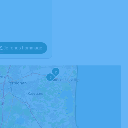
Je rends hommage
2
3