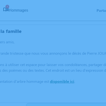
8
Part
Hommages
la famille
hers amis,
grande tristesse que nous vous annonçons le décès de Pierre JO
ns à utiliser cet espace pour laisser vos condoléances, partager
s des poèmes ou des textes. Cet endroit est un lieu d'expressio
lantation d’arbre hommage est
disponible ici
.