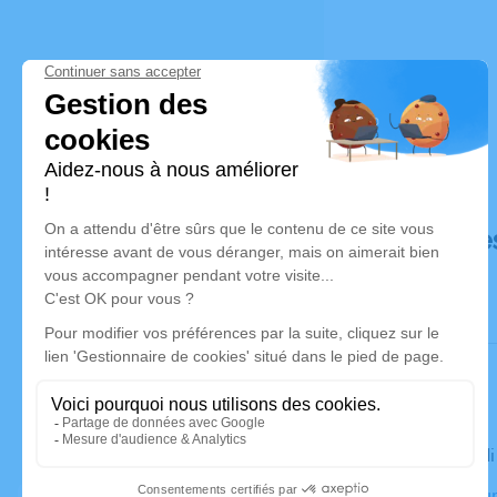
Déroulé de
Le mercred
Crématorium