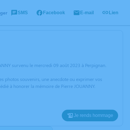
ager
SMS
Facebook
E-mail
Lien
UANNY survenu le mercredi 09 août 2023 à Perpignan.
 des photos souvenirs, une anecdote ou exprimer vos
n dédié à honorer la mémoire de Pierre JOUANNY.
Je rends hommage