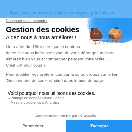
Nous vous invitons à utiliser cet espace pour laisser
vos condoléances, partager des photos souvenirs, une
anecdote ou exprimer vos pensées à travers des
poèmes ou des textes. Cet endroit est un lieu
d'expression dédié à honorer la mémoire de Serge
BONNEIL.
Un service de plantation d’arbre hommage est
disponible ici
.
Je rends hommage
Cérémonie civile
jeudi 20 avril 2023 à 10h30
5
Crématorium de Canet-en-Roussillon
196 Avenue de Perpignan
Faire-part
Hommages
66140 Canet-en-Roussillon