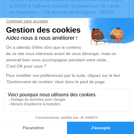
à 16h30 à l'adresse suivante : Crématorium de Canet-
en-Roussillon - 196 Avenue de Perpignan - 66140
Canet-en-Roussillon.
Cet espace privé est destiné à recueillir vos
condoléances ou le souvenir d’un moment passé.
Je rends hommage
Cérémonie religieuse
lundi 04 novembre 2024 à 16h30
Crématorium de Canet-en-Roussillon
196 Avenue de Perpignan
66140 Canet-en-Roussillon
11
Je rends hommage
Faire-part
Hommages
Déroulé des obsèques