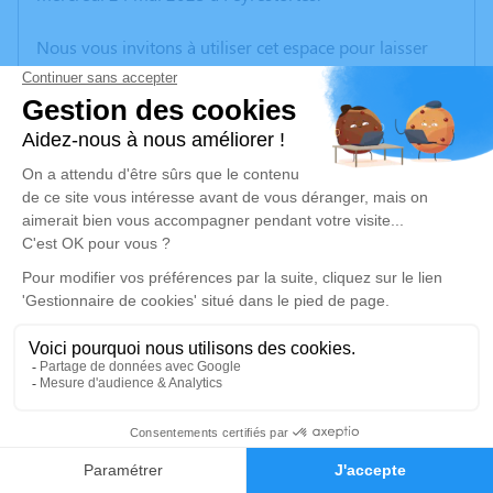
Nous vous invitons à utiliser cet espace pour laisser
vos condoléances, partager des photos souvenirs, une
anecdote ou exprimer vos pensées à travers des
poèmes ou des textes. Cet endroit est un lieu
d'expression dédié à honorer la mémoire de Thérèse
BARBERA.
Un service de plantation d’arbre hommage est
disponible ici
.
Je rends hommage
Cérémonie religieuse
vendredi 26 mai 2023 à 10h00
1
Église de Sorède
66690 Sorède
Faire-part
Hommages