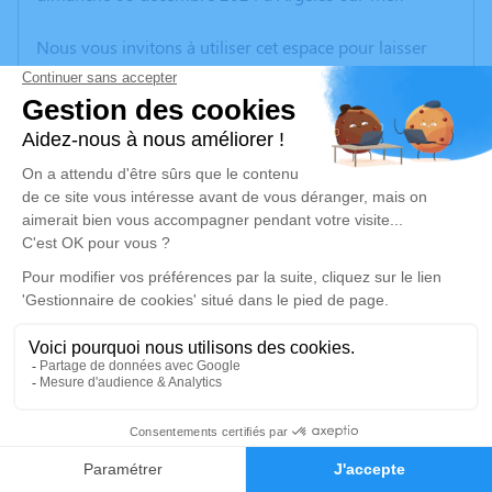
Nous vous invitons à utiliser cet espace pour laisser
vos condoléances, partager des photos souvenirs, une
anecdote ou exprimer vos pensées à travers des
poèmes ou des textes. Cet endroit est un lieu
d'expression dédié à honorer la mémoire de Thomas
FAURE.
Un service de plantation d’arbre hommage est
disponible ici
.
Je rends hommage
Cérémonie religieuse
mercredi 11 décembre 2024 à 10h30
11
Église de Corneilla-Del-Vercol
66200 Corneilla-Del-Vercol
Faire-part
Hommages