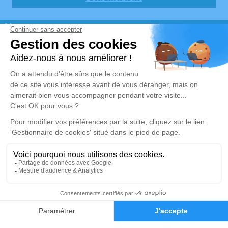
Nos agences
Pompes Funèbres Didier TORRANO
04 68 89 25 50
didier.torrano@gmail.com
12 Bis Place de la République - 66690 - Sorède
4.8/5 - 25 avis
Pompes funèbres Torrano Didier
04 68 89 25 50
didier.torrano@gmail.com
37, Route nationale - 66690 - Saint André
4.7/5 - 39 avis
Nos Services
Liens utiles
Organiser des obsèques
Avis de décès
Monuments funéraires
Demande de rendez-vous en
04 68 89 25 50
Demande de devis
agence
Services aux familles