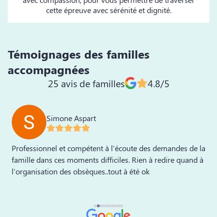
cette épreuve avec sérénité et dignité.
Témoignages des familles
accompagnées
25 avis de familles
4.8/5
Simone Aspart
Professionnel et compétent à l'écoute des demandes de la
M
us
famille dans ces moments difficiles. Rien à redire quand à
e
l'organisation des obsèques..tout à été ok
a
de
e
F