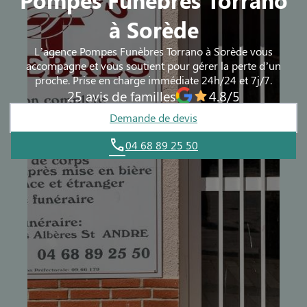
à Sorède
ARGELES-SUR-MER
L’agence Pompes Funèbres Torrano à Sorède vous
LAROQUE-DES-ALBERES
accompagne et vous soutient pour gérer la perte d’un
proche. Prise en charge immédiate 24h/24 et 7j/7.
25 avis de familles
4.8/5
Demande de devis
04 68 89 25 50