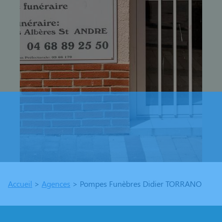
Accueil
>
Agences
>
Pompes Funèbres Didier TORRANO