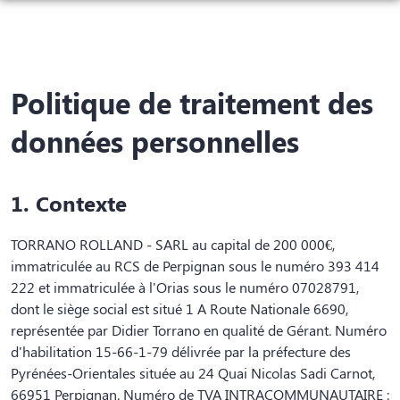
NOS SERVICES
NOS AGENCES
ORGANISER DES OBSÈQUES
Politique de traitement des
NOS CHAMBRES FUNERAIRES
SOREDE
PRÉVOIR SES OBSÈQUES
données personnelles
NOTRE HISTOIRE
PALAU-DEL-VIDRE
SAINT-ANDRE
MONUMENTS FUNÉRAIRES
ESPACES HOMMAGES
1. Contexte
SAINT-ANDRÉ
SERVICES AUX FAMILLES
NOS VILLES
TORRANO ROLLAND - SARL au capital de 200 000€,
PALAU-DEL-VIDRE
immatriculée au RCS de Perpignan sous le numéro 393 414
222 et immatriculée à l'Orias sous le numéro 07028791,
VILLELONGUE-DELS-MONTS
dont le siège social est situé 1 A Route Nationale 6690,
représentée par Didier Torrano en qualité de Gérant. Numéro
SAINT-GENIS-DES-FONTAINES
d'habilitation 15-66-1-79 délivrée par la préfecture des
Pyrénées-Orientales située au 24 Quai Nicolas Sadi Carnot,
ARGELES-SUR-MER
66951 Perpignan. Numéro de TVA INTRACOMMUNAUTAIRE :