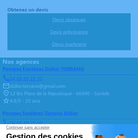
Obtenez un devis
Devis obsèques
Devis prévoyance
Devis marbrerie
Nos agences
Pompes Funèbres Didier TORRANO
04 68 89 25 50
didier.torrano@gmail.com
12 Bis Place de la République - 66690 - Sorède
4.8/5 - 25 avis
Pompes funèbres Torrano Didier
04 68 89 25 50
didier.torrano@gmail.com
37, Route nationale - 66690 - Saint André