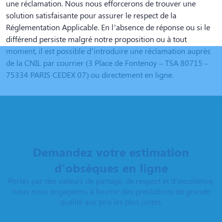
une réclamation. Nous nous efforcerons de trouver une
solution satisfaisante pour assurer le respect de la
Réglementation Applicable. En l’absence de réponse ou si le
différend persiste malgré notre proposition ou à tout
moment, il est possible d’introduire une réclamation auprès
de la CNIL par courrier (3 Place de Fontenoy – TSA 80715 –
75334 PARIS CEDEX 07) ou directement en ligne.
Demandez votre estimation
d'obsèques en ligne
Portés par des valeurs de partage, de respect et d’excellence,
nous nous engageons à fournir des prestations de grande
qualité aux prix les plus justes.