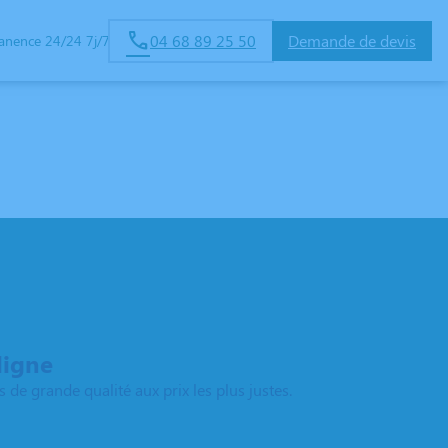
04 68 89 25 50
Demande de devis
anence 24/24 7j/7
ligne
de grande qualité aux prix les plus justes.