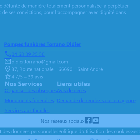
e défunte de manière totalement personnalisée, à perpétuer
et de ses convictions, pour l’accompagner avec dignité dans
Pompes funèbres Torrano Didier
04 68 89 25 50
didier.torrano@gmail.com
37, Route nationale – 66690 – Saint André
4.7/5 – 39 avis
Nos Services
Liens utiles
Organiser des obsèques
Avis de décès
Monuments funéraires
Demande de rendez-vous en agence
Services aux familles
Nos réseaux sociaux
nt des données personnelles
Politique d’utilisation des cookies
Gest