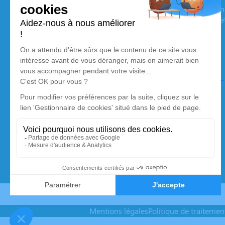
Nos équipes vous aident à honorer la mémoire de la personn
son souvenir dans le respect de ses volontés, de ses valeurs 
son dernier voyage.
Nos agences
Pompes Funèbres Didier TORRANO
04 68 89 25 50
didier.torrano@gmail.com
12 Bis Place de la République – 66690 – Sorède
4.8/5 – 25 avis
Mentions légales
Politique de traiteme