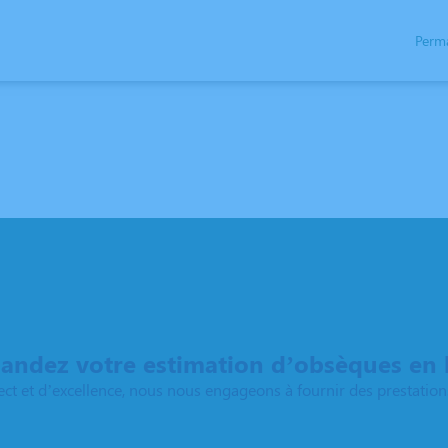
Perm
NOTRE HISTOIRE
ESPACES HOMMAGES
NOS VILLES
ndez votre estimation d’obsèques en 
ect et d’excellence, nous nous engageons à fournir des prestations 