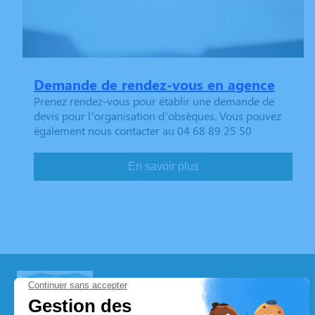
Demande de rendez-vous en agence
Prenez rendez-vous pour établir une demande de
devis pour l’organisation d’obsèques. Vous pouvez
également nous contacter au 04 68 89 25 50
En savoir plus
Pompes Funèbres Torrano